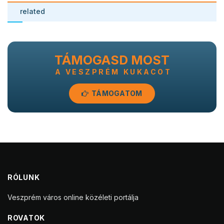
related
TÁMOGASD MOST
A VESZPRÉM KUKACOT
TÁMOGATOM
RÓLUNK
Veszprém város online közéleti portálja
ROVATOK