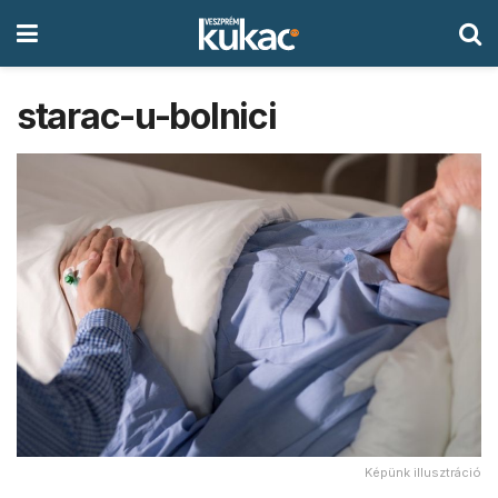
starac-u-bolnici
Képünk illusztráció