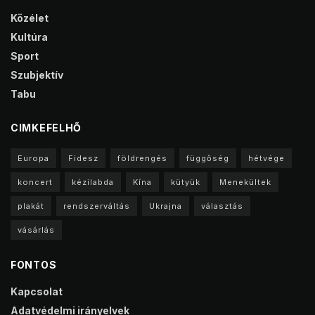
Közélet
Kultúra
Sport
Szubjektív
Tabu
CIMKEFELHŐ
Europa
Fidesz
földrengés
függőség
hétvége
koncert
kézilabda
Kína
kütyük
Menekültek
plakát
rendszerváltás
Ukrajna
választás
vásárlás
FONTOS
Kapcsolat
Adatvédelmi irányelvek