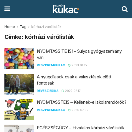
Home
Tag
kórházi várólisták
Címke:
kórházi várólisták
NYOMTASS TE IS! – Súlyos gyógyszerhiány
van
VESZPREMKUKAC
2023.01.27.
A nyugdíjasok csak a választások előtt
fontosak
RÉVÉSZ ERIKA
2022.02.17.
NYOMTASSTEIS – Kellenek-e iskolarendőrök?
VESZPREMKUKAC
2020.07.02.
EGÉSZSÉGÜGY – Hivatalos kórházi várólisták