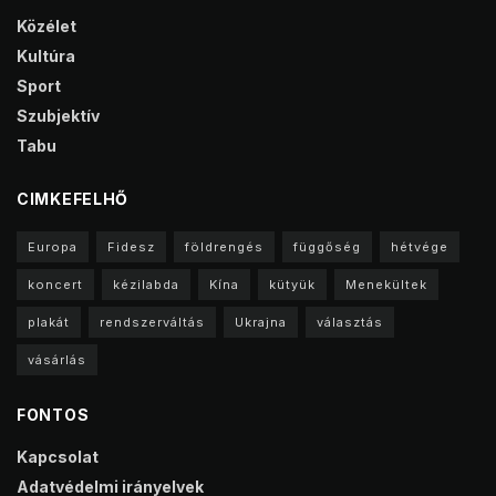
Közélet
Kultúra
Sport
Szubjektív
Tabu
CIMKEFELHŐ
Europa
Fidesz
földrengés
függőség
hétvége
koncert
kézilabda
Kína
kütyük
Menekültek
plakát
rendszerváltás
Ukrajna
választás
vásárlás
FONTOS
Kapcsolat
Adatvédelmi irányelvek