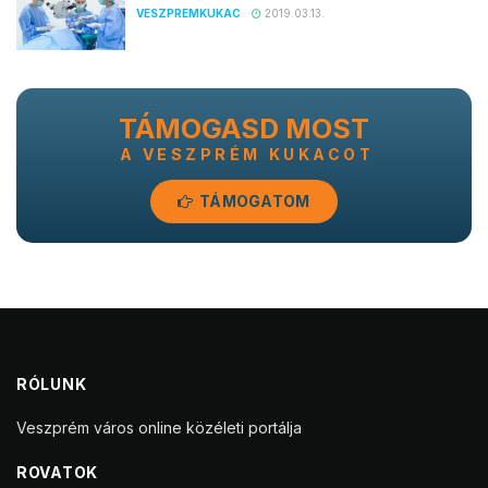
VESZPREMKUKAC
2019.03.13.
TÁMOGASD MOST
A VESZPRÉM KUKACOT
TÁMOGATOM
RÓLUNK
Veszprém város online közéleti portálja
ROVATOK