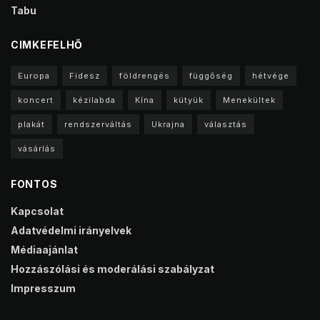
Tabu
CIMKEFELHŐ
Europa
Fidesz
földrengés
függőség
hétvége
koncert
kézilabda
Kína
kütyük
Menekültek
plakát
rendszerváltás
Ukrajna
választás
vásárlás
FONTOS
Kapcsolat
Adatvédelmi irányelvek
Médiaajánlat
Hozzászólási és moderálási szabályzat
Impresszum