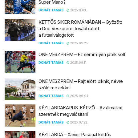
Super Mario?
DONÁT TAMÁS
2025.11.03.
KETTŐS SIKER ROMÁNIÁBAN – Győzött
a One Veszprém, továbbjutott
a futsalválogatott
DONÁT TAMÁS
2025.09.25.
ONE VESZPRÉM – Ez semmilyen játék volt
DONÁT TAMÁS
2025.09.11.
ONE VESZPRÉM – Rajt előtti piknik, névre
szóló mezekkel
DONÁT TAMÁS
2025.09.04.
KÉZILABDAKAPUS-KÉPZŐ – Az álmaikat
szeretnék megvalósítani
DONÁT TAMÁS
2025.07.22.
KÉZILABDA – Xavier Pascual kettős