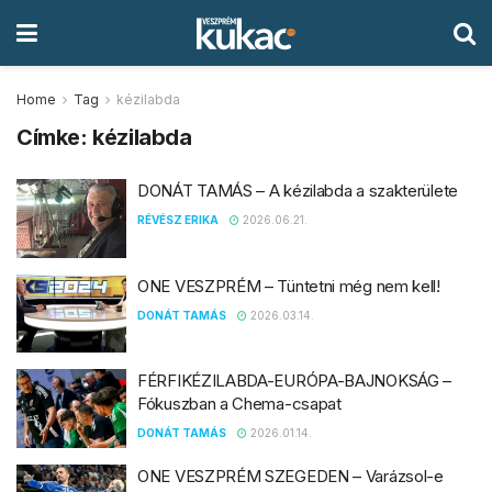
Home
Tag
kézilabda
Címke:
kézilabda
DONÁT TAMÁS – A kézilabda a szakterülete
RÉVÉSZ ERIKA
2026.06.21.
ONE VESZPRÉM – Tüntetni még nem kell!
DONÁT TAMÁS
2026.03.14.
FÉRFIKÉZILABDA-EURÓPA-BAJNOKSÁG –
Fókuszban a Chema-csapat
DONÁT TAMÁS
2026.01.14.
ONE VESZPRÉM SZEGEDEN – Varázsol-e