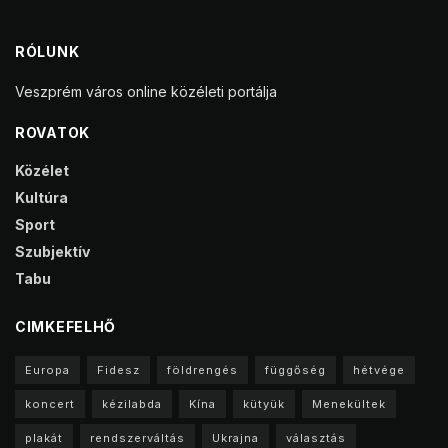
RÓLUNK
Veszprém város online közéleti portálja
ROVATOK
Közélet
Kultúra
Sport
Szubjektív
Tabu
CIMKEFELHŐ
Europa
Fidesz
földrengés
függőség
hétvége
koncert
kézilabda
Kína
kütyük
Menekültek
plakát
rendszerváltás
Ukrajna
választás