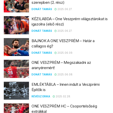
szerepben (2. rész)
DONÁT TAMÁS
2025.06.27.
KÉZILABDA – One Veszprém világsztárokat is
igazolna (első rész)
DONÁT TAMÁS
2025.06.27.
BAJNOK A ONE VESZPRÉM – Határ a
csillagos ég?
DONÁT TAMÁS
2025.06.09.
ONE VESZPRÉM – Megszakadni az
aranyéremért!
DONÁT TAMÁS
2025.06.08.
EMLÉKTÁBLA – Innen indult a Veszprémi
Építők is
RÉVÉSZ ERIKA
2025.02.28.
ONE VESZPRÉM HC – Csoportelsőség
extrákkal