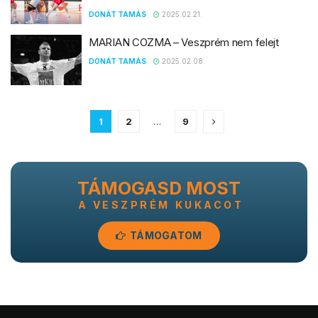
DONÁT TAMÁS
2025.02.21.
MARIAN COZMA – Veszprém nem felejt
DONÁT TAMÁS
2025.02.08.
1
2
…
9
TÁMOGASD MOST
A VESZPRÉM KUKACOT
TÁMOGATOM