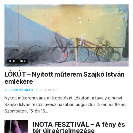
KULTÚRA
LÓKÚT – Nyitott műterem Szajkó István
emlékére
VESZPREMKUKAC
2026.08.07.
Nyitott műterem várja a látogatókat Lókúton, a tavaly elhunyt
Szajkó István festőművész házában augusztus 15-én és 16-án.
Szombaton, 15-én 16...
INOTA FESZTIVÁL – A fény és
tér újraértelmezése