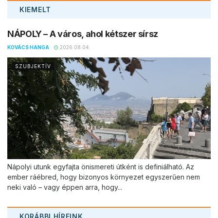
KIEMELT
NÁPOLY – A város, ahol kétszer sírsz
KOVÁCS HANGA
2026.08.04.
SZUBJEKTÍV
Nápolyi utunk egyfajta önismereti útként is definiálható. Az
ember ráébred, hogy bizonyos környezet egyszerűen nem
neki való – vagy éppen arra, hogy...
KORÁBBI HÍREINK