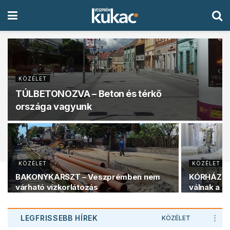
KÖZÉLET
TÚLBETONOZVA – Beton és térkő
országa vagyunk
KÖZÉLET
KÖZÉLET
BAKONYKARSZT – Veszprémben nem
KÓRHÁZI F
várható vízkorlátozás
válnak a k
LEGFRISSEBB HÍREK
KÖZÉLET