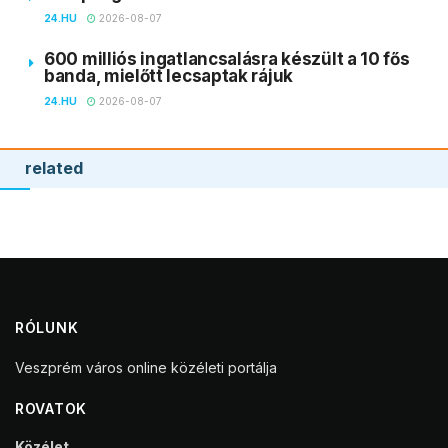
24.HU
2026-08-07
600 milliós ingatlancsalásra készült a 10 fős
banda, mielőtt lecsaptak rájuk
24.HU
2026-08-07
related
RÓLUNK
Veszprém város online közéleti portálja
ROVATOK
Közélet