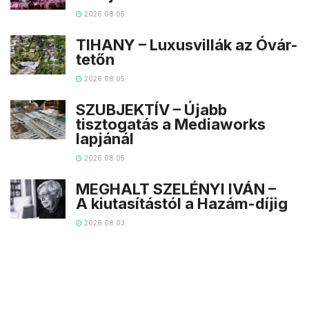
2026.08.05.
TIHANY – Luxusvillák az Óvár-
tetőn
2026.08.05.
SZUBJEKTÍV – Újabb
tisztogatás a Mediaworks
lapjánál
2026.08.05.
MEGHALT SZELÉNYI IVÁN –
A kiutasítástól a Hazám-díjig
2026.08.03.