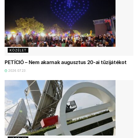
KÖZÉLET
PETÍCIÓ – Nem akarnak augusztus 20-ai tűzijátékot
2026.07.23.