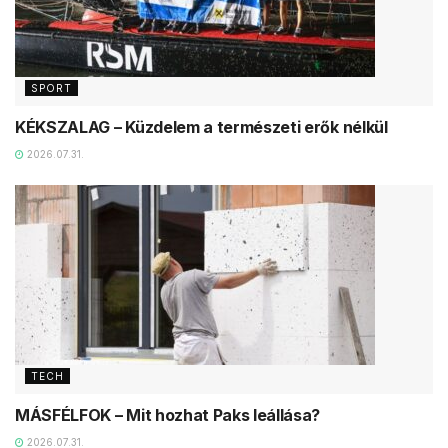
SPORT
KÉKSZALAG – Küzdelem a természeti erők nélkül
2026.07.31.
TECH
MÁSFÉLFOK – Mit hozhat Paks leállása?
2026.07.31.