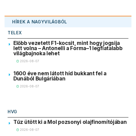
HÍREK A NAGYVILÁGBÓL
TELEX
Előbb vezetett F1-kocsit, mint hogy jogsija
lett volna – Antonelli a Forma–1 legfiatalabb
világbajnoka lehet
2026-08-07
1600 éve nem látott híd bukkant fel a
Dunából Bulgáriában
2026-08-07
HVG
Tűz ütött ki a Mol pozsonyi olajfinomítójában
2026-08-07