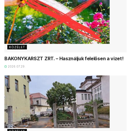
KÖZÉLET
BAKONYKARSZT ZRT. – Használjuk felelősen a vizet!
2026.07.29.