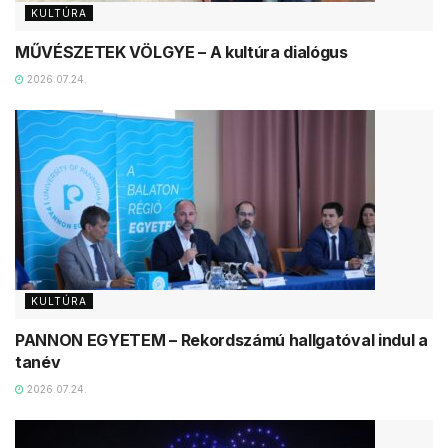
KULTÚRA
MŰVÉSZETEK VÖLGYE – A kultúra dialógus
2026.07.24.
KULTÚRA
PANNON EGYETEM – Rekordszámú hallgatóval indul a
tanév
2026.07.24.