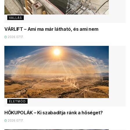
VALLÁS
VÁRLIFT – Ami ma már látható, és ami nem
2026.07.17.
ÉLETMÓD
HŐKUPOLÁK – Ki szabadítja ránk a hőséget?
2026.07.17.