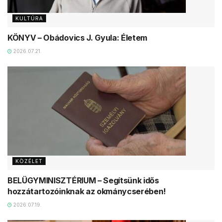
KULTÚRA
KÖNYV – Obádovics J. Gyula: Életem
2026.07.21.
KÖZÉLET
BELÜGYMINISZTÉRIUM – Segítsünk idős
hozzátartozóinknak az okmánycserében!
2026.07.19.