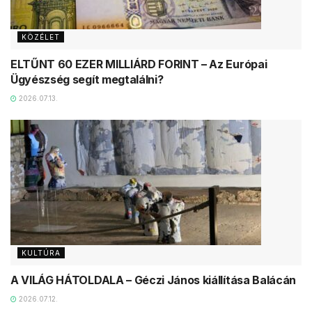
KÖZÉLET
ELTŰNT 60 EZER MILLIÁRD FORINT – Az Európai
Ügyészség segít megtalálni?
2026.07.13.
KULTÚRA
A VILÁG HÁTOLDALA – Géczi János kiállítása Balácán
2026.07.12.