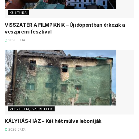
KULTÚRA
VISSZATÉR A FILMPIKNIK – Új időpontban érkezik a
veszprémi fesztivál
2026.07.14.
VESZPRÉM, SZERETLEK
KÁLYHÁS-HÁZ – Két hét múlva lebontják
2026.07.13.