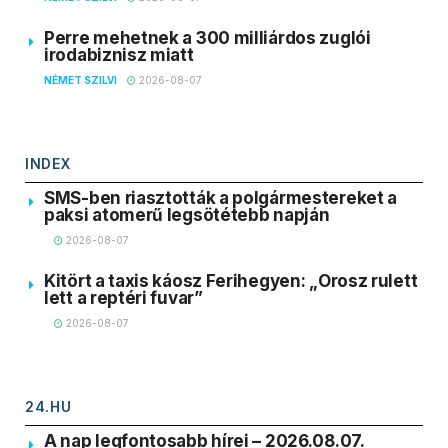
Perre mehetnek a 300 milliárdos zuglói
irodabiznisz miatt
NÉMET SZILVI
2026-08-07
INDEX
SMS-ben riasztották a polgármestereket a
paksi atomerű legsötétebb napján
2026-08-07
Kitört a taxis káosz Ferihegyen: „Orosz rulett
lett a reptéri fuvar”
2026-08-07
24.HU
A nap legfontosabb hírei – 2026.08.07.