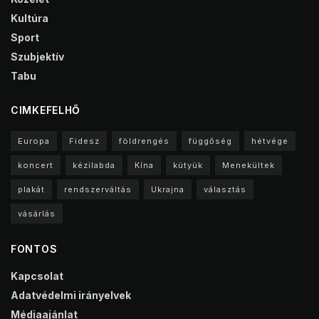
Kultúra
Sport
Szubjektív
Tabu
CIMKEFELHŐ
Europa
Fidesz
földrengés
függőség
hétvége
koncert
kézilabda
Kína
kütyük
Menekültek
plakát
rendszerváltás
Ukrajna
választás
vásárlás
FONTOS
Kapcsolat
Adatvédelmi irányelvek
Médiaajánlat