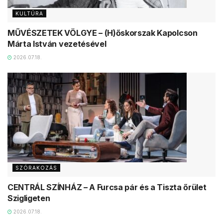
KULTÚRA
MŰVÉSZETEK VÖLGYE – (H)őskorszak Kapolcson
Márta István vezetésével
2026.07.18.
SZÓRAKOZÁS
CENTRÁL SZÍNHÁZ – A Furcsa pár és a Tiszta őrület
Szigligeten
2026.07.18.