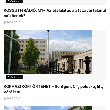
KÖZÉLET
KOSSUTH RÁDIÓ, M1 – Az átalakítás alatt zavartalanul
működnek?
2026.07.23.
KÖZÉLET
KÓRHÁZI KÓRTÖRTÉNET – Röntgen, CT, poloska, lift,
várólista
2026.07.22.