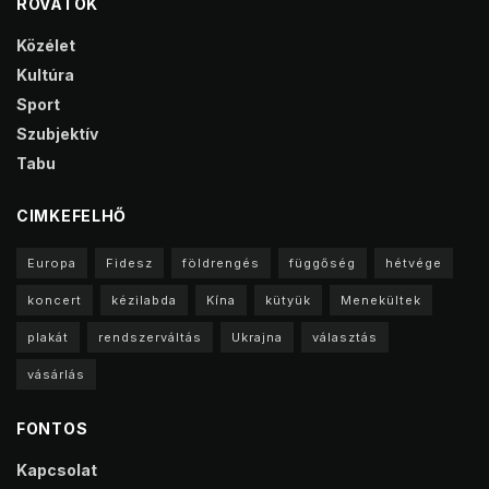
ROVATOK
Közélet
Kultúra
Sport
Szubjektív
Tabu
CIMKEFELHŐ
Europa
Fidesz
földrengés
függőség
hétvége
koncert
kézilabda
Kína
kütyük
Menekültek
plakát
rendszerváltás
Ukrajna
választás
vásárlás
FONTOS
Kapcsolat