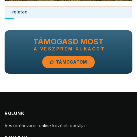
related
TÁMOGASD MOST
A VESZPRÉM KUKACOT
TÁMOGATOM
RÓLUNK
Veszprém város online közéleti portálja