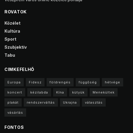
ROVATOK
Közélet
Kultúra
Sport
Szubjektív
Tabu
CIMKEFELHŐ
Europa
Fidesz
földrengés
függőség
hétvége
koncert
kézilabda
Kína
kütyük
Menekültek
plakát
rendszerváltás
Ukrajna
választás
vásárlás
FONTOS