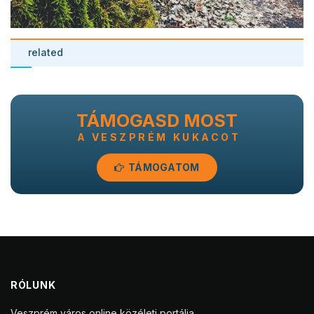
related
TÁMOGASD MOST
A VESZPRÉM KUKACOT
TÁMOGATOM
RÓLUNK
Veszprém város online közéleti portálja