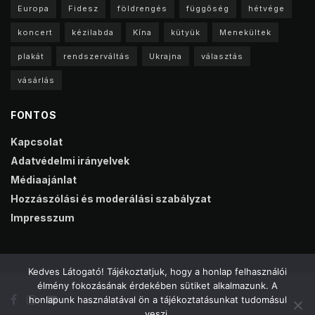
Europa
Fidesz
földrengés
függőség
hétvége
koncert
kézilabda
Kína
kütyük
Menekültek
plakát
rendszerváltás
Ukrajna
választás
vásárlás
FONTOS
Kapcsolat
Adatvédelmi irányelvek
Médiaajánlat
Hozzászólási és moderálási szabályzat
Impresszum
Kedves Látogató! Tájékoztatjuk, hogy a honlap felhasználói
élmény fokozásának érdekében sütiket alkalmazunk. A
honlapunk használatával ön a tájékoztatásunkat tudomásul
veszi.