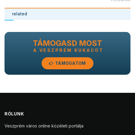
Fortuna-kút
related
TÁMOGASD MOST
A VESZPRÉM KUKACOT
TÁMOGATOM
RÓLUNK
Veszprém város online közéleti portálja