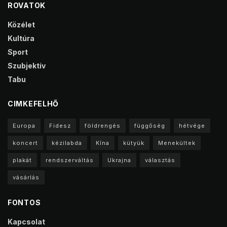
ROVATOK
Közélet
Kultúra
Sport
Szubjektív
Tabu
CIMKEFELHŐ
Europa
Fidesz
földrengés
függőség
hétvége
koncert
kézilabda
Kína
kütyük
Menekültek
plakát
rendszerváltás
Ukrajna
választás
vásárlás
FONTOS
Kapcsolat