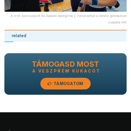
A V-VI. korcsoport fiú haladó kategória 2. helyezettje a Vetési gimnázium
csapata lett
related
TÁMOGASD MOST
A VESZPRÉM KUKACOT
TÁMOGATOM