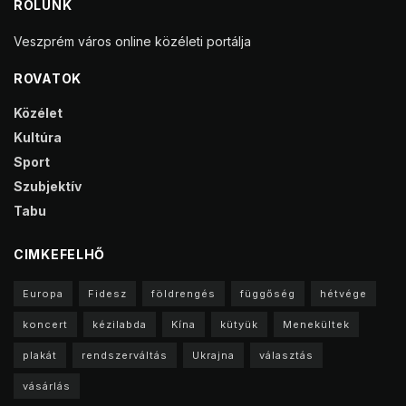
RÓLUNK
Veszprém város online közéleti portálja
ROVATOK
Közélet
Kultúra
Sport
Szubjektív
Tabu
CIMKEFELHŐ
Europa
Fidesz
földrengés
függőség
hétvége
koncert
kézilabda
Kína
kütyük
Menekültek
plakát
rendszerváltás
Ukrajna
választás
vásárlás