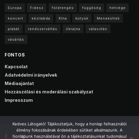
Europa
Fidesz
földrengés
függőség
hétvége
koncert
kézilabda
Kína
kütyük
Menekültek
plakát
rendszerváltás
Ukrajna
választás
vásárlás
FONTOS
Kapcsolat
Adatvédelmi irányelvek
Médiaajánlat
Hozzászólási és moderálási szabályzat
Impresszum
Kedves Látogató! Tájékoztatjuk, hogy a honlap felhasználói
élmény fokozásának érdekében sütiket alkalmazunk. A
honlapunk használatával ön a tájékoztatásunkat tudomásul