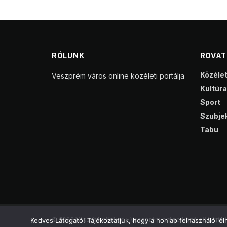
RÓLUNK
ROVA
Közéle
Veszprém város online közéleti portálja
Kultúra
Sport
Szubjek
Tabu
© 2023 VeszprémKukac - Veszprém online közéleti portálj
Kedves Látogató! Tájékoztatjuk, hogy a honlap felhasználói 