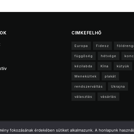
TOK
CIMKEFELHŐ
t
Europa
Fidesz
földreng
függőség
hétvége
konc
kézilabda
Kína
kütyük
tív
Menekültek
plakát
rendszerváltás
Ukrajna
választás
vásárlás
a
élmény fokozásának érdekében sütiket alkalmazunk. A honlapunk használa