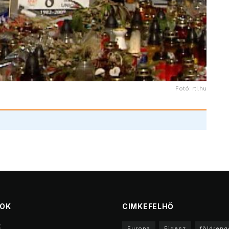
Fotó: rtl.hu
TOK
CIMKEFELHŐ
t
Europa
Fidesz
földreng