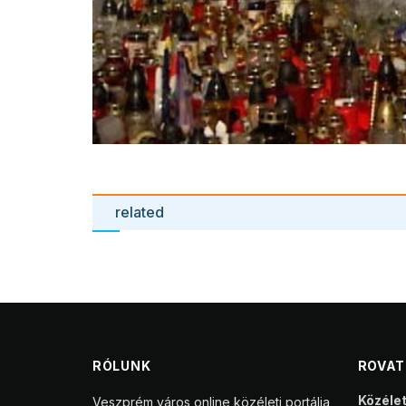
related
RÓLUNK
ROVA
Közéle
Veszprém város online közéleti portálja