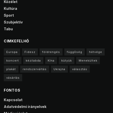
Közélet
Kultúra
Sport
Szubjektív
Tabu
CIMKEFELHŐ
Europa
Fidesz
földrengés
függőség
hétvége
koncert
kézilabda
Kína
kütyük
Menekültek
plakát
rendszerváltás
Ukrajna
választás
vásárlás
FONTOS
Kapcsolat
Adatvédelmi irányelvek