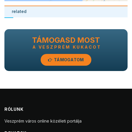
related
TÁMOGASD MOST
A VESZPRÉM KUKACOT
TÁMOGATOM
RÓLUNK
Veszprém város online közéleti portálja