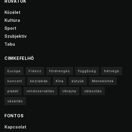
ROVATOK
Közélet
Kultúra
Sport
Szubjektív
Tabu
CIMKEFELHŐ
Europa
Fidesz
földrengés
függőség
hétvége
koncert
kézilabda
Kína
kütyük
Menekültek
plakát
rendszerváltás
Ukrajna
választás
vásárlás
FONTOS
Kapcsolat