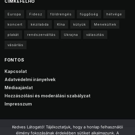
CIMKEFELHŐ
Europa
Fidesz
földrengés
függőség
hétvége
koncert
kézilabda
Kína
kütyük
Menekültek
plakát
rendszerváltás
Ukrajna
választás
vásárlás
FONTOS
Kapcsolat
Adatvédelmi irányelvek
Médiaajánlat
Hozzászólási és moderálási szabályzat
Impresszum
Kedves Látogató! Tájékoztatjuk, hogy a honlap felhasználói
élmény fokozásának érdekében sütiket alkalmazunk. A