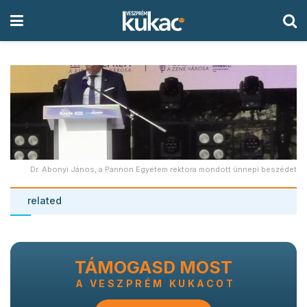
Dr. Abonyi János, a Pannon Egyetem rektora mondott ünnepi beszédet
related
TÁMOGASD MOST
A VESZPRÉM KUKACOT