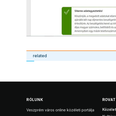
related
RÓLUNK
ROVA
Közéle
Veszprém város online közéleti portálja