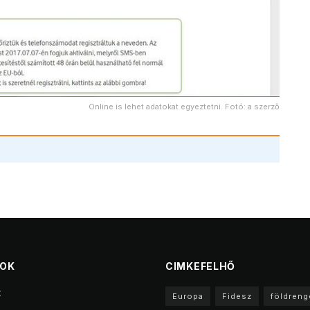
Online is lehet adatokat egyeztetni. Fotó: a szerző
TOK
CIMKEFELHŐ
t
Europa
Fidesz
földreng