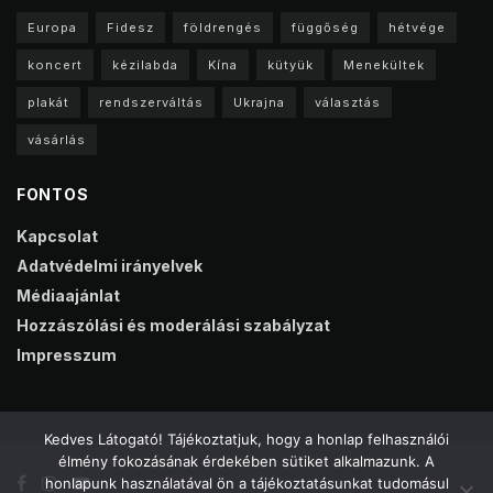
Europa
Fidesz
földrengés
függőség
hétvége
koncert
kézilabda
Kína
kütyük
Menekültek
plakát
rendszerváltás
Ukrajna
választás
vásárlás
FONTOS
Kapcsolat
Adatvédelmi irányelvek
Médiaajánlat
Hozzászólási és moderálási szabályzat
Impresszum
Kedves Látogató! Tájékoztatjuk, hogy a honlap felhasználói
élmény fokozásának érdekében sütiket alkalmazunk. A
honlapunk használatával ön a tájékoztatásunkat tudomásul