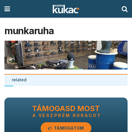
munkaruha
related
TÁMOGASD MOST
A VESZPRÉM KUKACOT
TÁMOGATOM