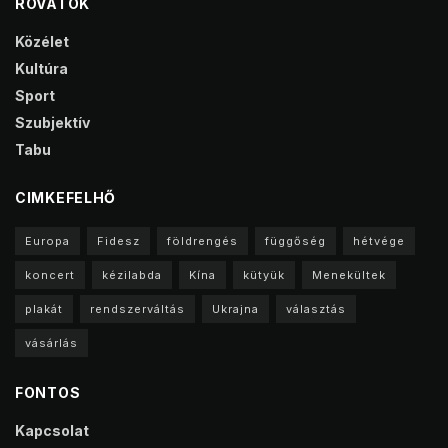
ROVATOK
Közélet
Kultúra
Sport
Szubjektív
Tabu
CIMKEFELHŐ
Europa
Fidesz
földrengés
függőség
hétvége
koncert
kézilabda
Kína
kütyük
Menekültek
plakát
rendszerváltás
Ukrajna
választás
vásárlás
FONTOS
Kapcsolat