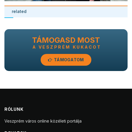
related
TÁMOGASD MOST
A VESZPRÉM KUKACOT
TÁMOGATOM
RÓLUNK
Veszprém város online közéleti portálja