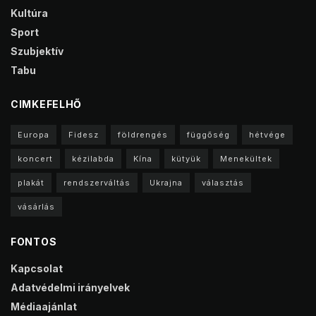
Kultúra
Sport
Szubjektív
Tabu
CIMKEFELHŐ
Europa
Fidesz
földrengés
függőség
hétvége
koncert
kézilabda
Kína
kütyük
Menekültek
plakát
rendszerváltás
Ukrajna
választás
vásárlás
FONTOS
Kapcsolat
Adatvédelmi irányelvek
Médiaajánlat