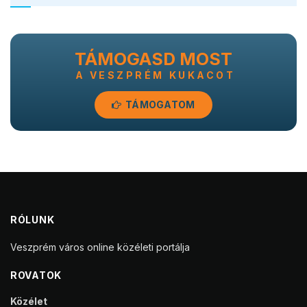
TÁMOGASD MOST
A VESZPRÉM KUKACOT
TÁMOGATOM
RÓLUNK
Veszprém város online közéleti portálja
ROVATOK
Közélet