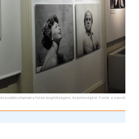
g rácsodálkozhatnak a fotók meghittségére, őszinteségére. Fotók: a szerző