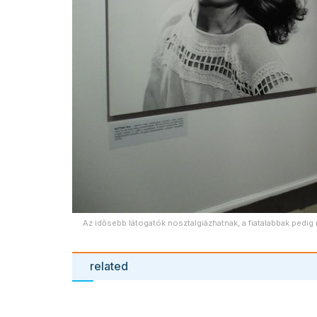
Az idősebb látogatók nosztalgiázhatnak, a fiatalabbak pedi
related