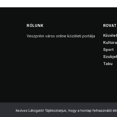
RÓLUNK
ROVA
Közéle
Veszprém város online közéleti portálja
Kultúra
Sport
Szubjek
Tabu
© 2023 VeszprémKukac - Veszprém online közéleti portálj
Kedves Látogató! Tájékoztatjuk, hogy a honlap felhasználói 