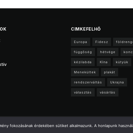
TOK
CIMKEFELHŐ
t
Europa
Fidesz
földreng
függőség
hétvége
konc
kézilabda
Kína
kütyük
tív
Menekültek
plakát
rendszerváltás
Ukrajna
választás
vásárlás
a
élmény fokozásának érdekében sütiket alkalmazunk. A honlapunk használa