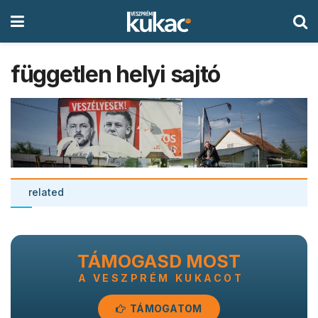
független helyi sajtó
related
TÁMOGASD MOST
A VESZPRÉM KUKACOT
TÁMOGATOM