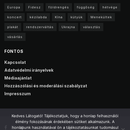
Europa
Fidesz
földrengés
függőség
hétvége
koncert
kézilabda
Kína
kütyük
Menekültek
plakát
rendszerváltás
Ukrajna
választás
vásárlás
FONTOS
Kapcsolat
Adatvédelmi irányelvek
Médiaajánlat
Hozzászólási és moderálási szabályzat
Impresszum
Kedves Látogató! Tájékoztatjuk, hogy a honlap felhasználói
élmény fokozásának érdekében sütiket alkalmazunk. A
honlapunk használatával ön a tájékoztatásunkat tudomásul