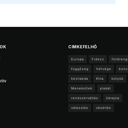
TOK
CIMKEFELHŐ
t
Europa
Fidesz
földreng
függőség
hétvége
konc
kézilabda
Kína
kütyük
tív
Menekültek
plakát
rendszerváltás
Ukrajna
választás
vásárlás