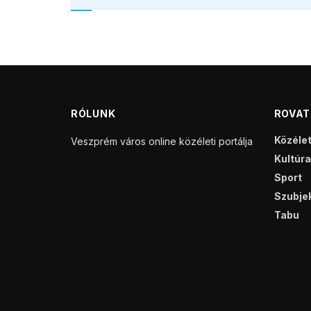
RÓLUNK
ROVA
Közéle
Veszprém város online közéleti portálja
Kultúra
Sport
Szubjek
Tabu