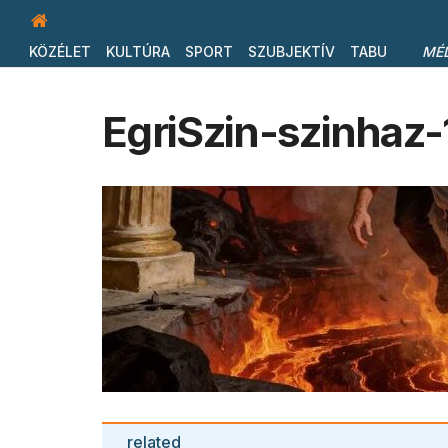
KÖZÉLET
KULTÚRA
SPORT
SZUBJEKTÍV
TABU
MÉ
EgriSzin-szinhaz
related