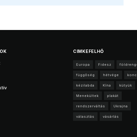
TOK
CIMKEFELHŐ
t
Europa
Fidesz
földreng
függőség
hétvége
konc
kézilabda
Kína
kütyük
tív
Menekültek
plakát
rendszerváltás
Ukrajna
választás
vásárlás