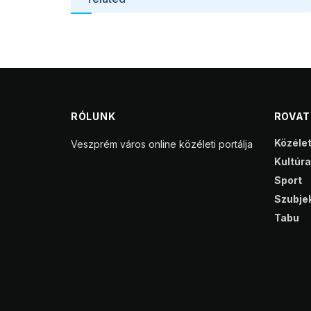
RÓLUNK
ROVA
Közéle
Veszprém város online közéleti portálja
Kultúra
Sport
Szubjek
Tabu