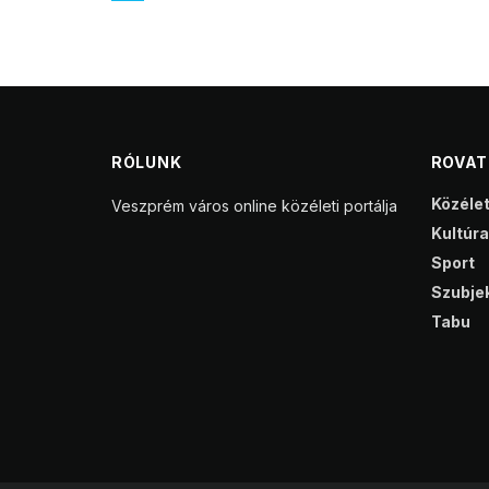
RÓLUNK
ROVA
Közéle
Veszprém város online közéleti portálja
Kultúra
Sport
Szubjek
Tabu