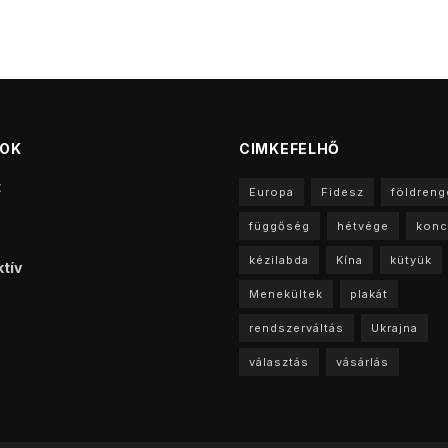
TOK
CIMKEFELHŐ
t
Europa
Fidesz
földreng
függőség
hétvége
konc
kézilabda
Kína
kütyük
tív
Menekültek
plakát
rendszerváltás
Ukrajna
választás
vásárlás