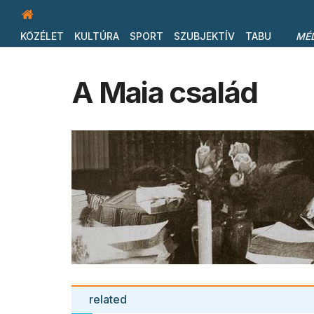
KÖZÉLET
KULTÚRA
SPORT
SZUBJEKTÍV
TABU
MÉ
A Maia család
related