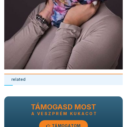
related
TÁMOGASD MOST
A VESZPRÉM KUKACOT
TÁMOGATOM