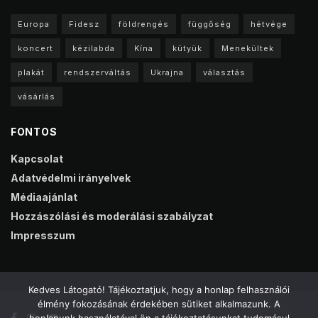
Europa
Fidesz
földrengés
függőség
hétvége
koncert
kézilabda
Kína
kütyük
Menekültek
plakát
rendszerváltás
Ukrajna
választás
vásárlás
FONTOS
Kapcsolat
Adatvédelmi irányelvek
Médiaajánlat
Hozzászólási és moderálási szabályzat
Impresszum
Kedves Látogató! Tájékoztatjuk, hogy a honlap felhasználói
élmény fokozásának érdekében sütiket alkalmazunk. A