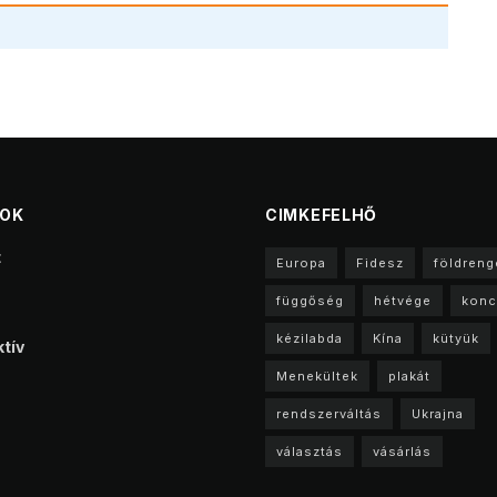
TOK
CIMKEFELHŐ
t
Europa
Fidesz
földreng
függőség
hétvége
konc
kézilabda
Kína
kütyük
tív
Menekültek
plakát
rendszerváltás
Ukrajna
választás
vásárlás