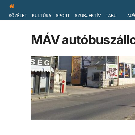
KÖZÉLET
KULTÚRA
SPORT
SZUBJEKTÍV
TABU
MÉ
MÁV autóbuszállo