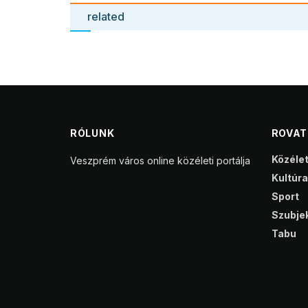
related
RÓLUNK
ROVA
Közéle
Veszprém város online közéleti portálja
Kultúra
Sport
Szubjek
Tabu