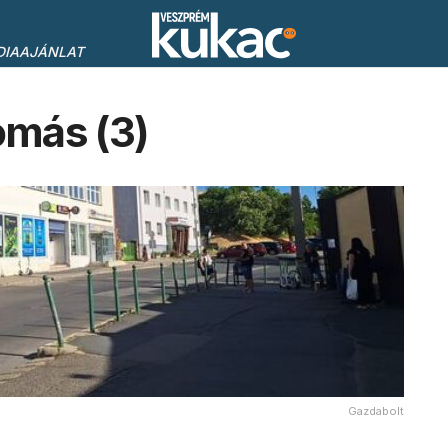
DIAAJÁNLAT
más (3)
Gazdabolt