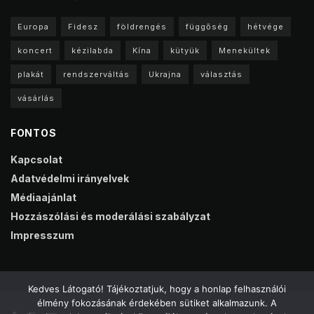
Europa
Fidesz
földrengés
függőség
hétvége
koncert
kézilabda
Kína
kütyük
Menekültek
plakát
rendszerváltás
Ukrajna
választás
vásárlás
FONTOS
Kapcsolat
Adatvédelmi irányelvek
Médiaajánlat
Hozzászólási és moderálási szabályzat
Impresszum
Kedves Látogató! Tájékoztatjuk, hogy a honlap felhasználói
élmény fokozásának érdekében sütiket alkalmazunk. A