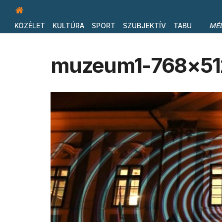
KÖZÉLET
KULTÚRA
SPORT
SZUBJEKTÍV
TABU
MÉ
muzeum1-768×51