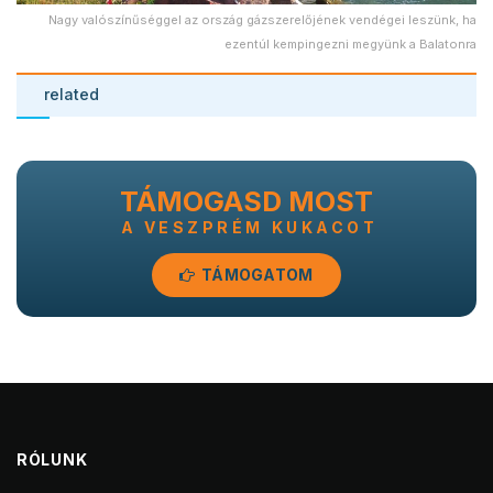
Nagy valószínűséggel az ország gázszerelőjének vendégei leszünk, ha
ezentúl kempingezni megyünk a Balatonra
related
TÁMOGASD MOST
A VESZPRÉM KUKACOT
TÁMOGATOM
RÓLUNK