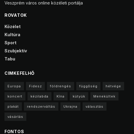
Veszprém város online közéleti portálja
ROVATOK
Közélet
Kultúra
Sport
Szubjektív
Tabu
CIMKEFELHŐ
Europa
Fidesz
földrengés
függőség
hétvége
koncert
kézilabda
Kína
kütyük
Menekültek
plakát
rendszerváltás
Ukrajna
választás
vásárlás
FONTOS