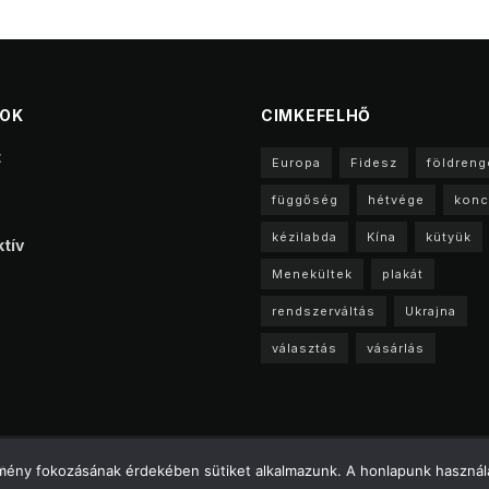
TOK
CIMKEFELHŐ
t
Europa
Fidesz
földreng
függőség
hétvége
konc
kézilabda
Kína
kütyük
tív
Menekültek
plakát
rendszerváltás
Ukrajna
választás
vásárlás
a
élmény fokozásának érdekében sütiket alkalmazunk. A honlapunk használa