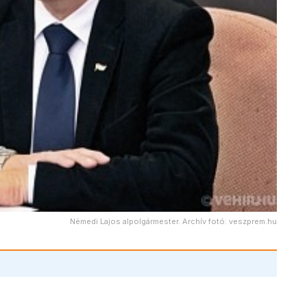
Némedi Lajos alpolgármester. Archív fotó: veszprem.hu