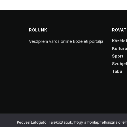
RÓLUNK
ROVA
Közéle
Veszprém város online közéleti portálja
Kultúra
Sport
Szubjek
Tabu
© 2023 VeszprémKukac - Veszprém online közéleti portálj
Kedves Látogató! Tájékoztatjuk, hogy a honlap felhasználói 