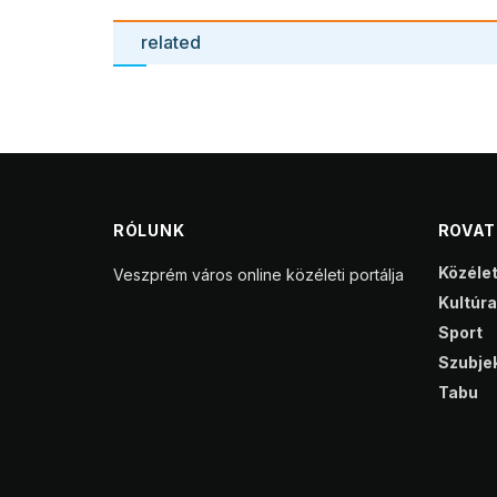
related
RÓLUNK
ROVA
Közéle
Veszprém város online közéleti portálja
Kultúra
Sport
Szubjek
Tabu