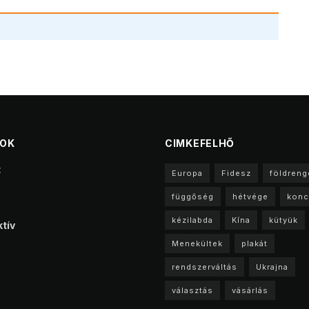
TOK
CIMKEFELHŐ
t
Europa
Fidesz
földreng
függőség
hétvége
konc
kézilabda
Kína
kütyük
tív
Menekültek
plakát
rendszerváltás
Ukrajna
választás
vásárlás