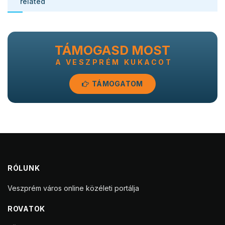
related
TÁMOGASD MOST
A VESZPRÉM KUKACOT
TÁMOGATOM
RÓLUNK
Veszprém város online közéleti portálja
ROVATOK