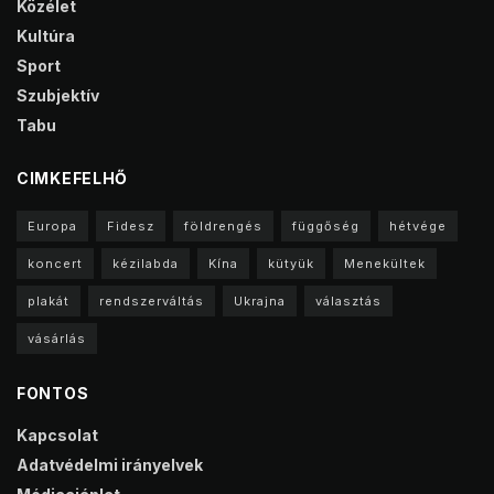
Közélet
Kultúra
Sport
Szubjektív
Tabu
CIMKEFELHŐ
Europa
Fidesz
földrengés
függőség
hétvége
koncert
kézilabda
Kína
kütyük
Menekültek
plakát
rendszerváltás
Ukrajna
választás
vásárlás
FONTOS
Kapcsolat
Adatvédelmi irányelvek