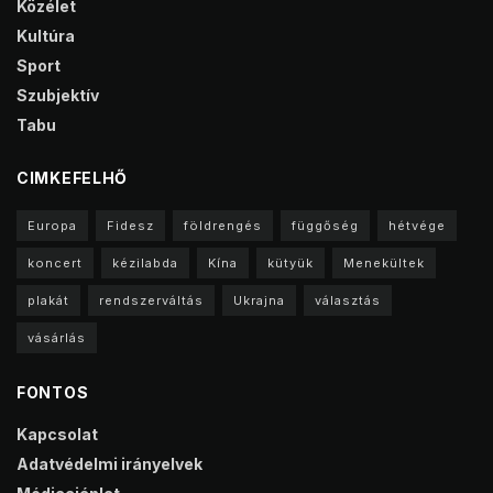
Közélet
Kultúra
Sport
Szubjektív
Tabu
CIMKEFELHŐ
Europa
Fidesz
földrengés
függőség
hétvége
koncert
kézilabda
Kína
kütyük
Menekültek
plakát
rendszerváltás
Ukrajna
választás
vásárlás
FONTOS
Kapcsolat
Adatvédelmi irányelvek