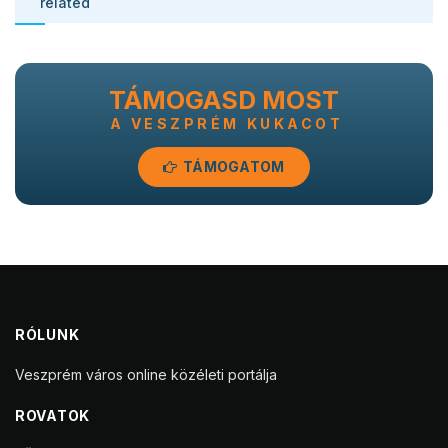
related
TÁMOGASD MOST
A VESZPRÉM KUKACOT
TÁMOGATOM
RÓLUNK
Veszprém város online közéleti portálja
ROVATOK