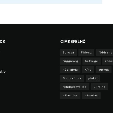
TOK
CIMKEFELHŐ
t
Europa
Fidesz
földreng
függőség
hétvége
konc
kézilabda
Kína
kütyük
tív
Menekültek
plakát
rendszerváltás
Ukrajna
választás
vásárlás