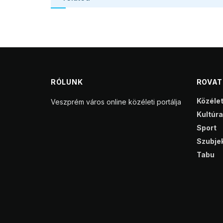
RÓLUNK
ROVA
Közéle
Veszprém város online közéleti portálja
Kultúra
Sport
Szubjek
Tabu