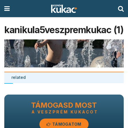
kanikula5veszpremkukac (1)
related
TÁMOGASD MOST
A VESZPRÉM KUKACOT
TÁMOGATOM