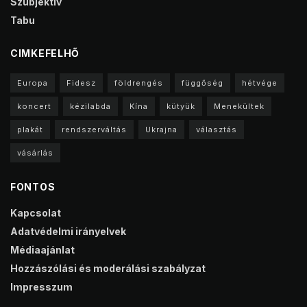
Szubjektív
Tabu
CIMKEFELHŐ
Europa
Fidesz
földrengés
függőség
hétvége
koncert
kézilabda
Kína
kütyük
Menekültek
plakát
rendszerváltás
Ukrajna
választás
vásárlás
FONTOS
Kapcsolat
Adatvédelmi irányelvek
Médiaajánlat
Hozzászólási és moderálási szabályzat
Impresszum