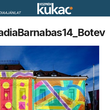
DIAAJÁNLAT
adiaBarnabas14_Botev