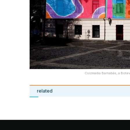
Csizmadia Barnabás, a Botev 
related