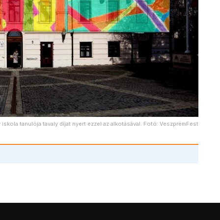
iskola tanulója tavaly díjat nyert ezzel az alkotásával. Fotó: VeszprémFest