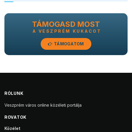
TÁMOGASD MOST
A VESZPRÉM KUKACOT
TÁMOGATOM
RÓLUNK
Veszprém város online közéleti portálja
ROVATOK
Közélet