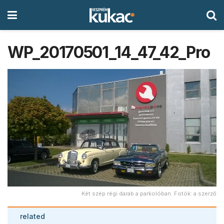
WP_20170501_14_47_42_Pro
Két szép régi darab a parkolóban. Fotók: a szerző
related