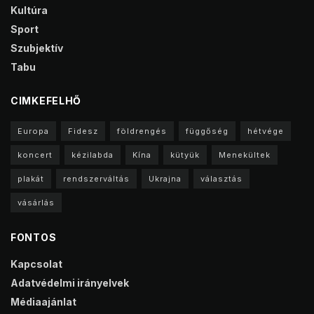
Kultúra
Sport
Szubjektív
Tabu
CIMKEFELHŐ
Europa
Fidesz
földrengés
függőség
hétvége
koncert
kézilabda
Kína
kütyük
Menekültek
plakát
rendszerváltás
Ukrajna
választás
vásárlás
FONTOS
Kapcsolat
Adatvédelmi irányelvek
Médiaajánlat