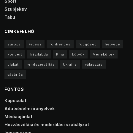
Sport
Szubjektív
Tabu
CIMKEFELHŐ
Europa
Fidesz
földrengés
függőség
hétvége
koncert
kézilabda
Kína
kütyük
Menekültek
plakát
rendszerváltás
Ukrajna
választás
vásárlás
FONTOS
Kapcsolat
Adatvédelmi irányelvek
Médiaajánlat
Hozzászólási és moderálási szabályzat
Impresszum