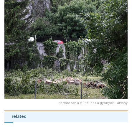
Hamarosan a múlté lesz a gyönyörű látvány
related