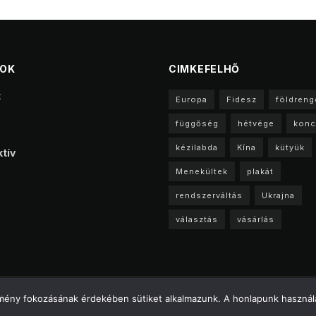
TOK
CIMKEFELHŐ
t
Europa
Fidesz
földreng
függőség
hétvége
konc
kézilabda
Kína
kütyük
tív
Menekültek
plakát
rendszerváltás
Ukrajna
választás
vásárlás
a
élmény fokozásának érdekében sütiket alkalmazunk. A honlapunk használa