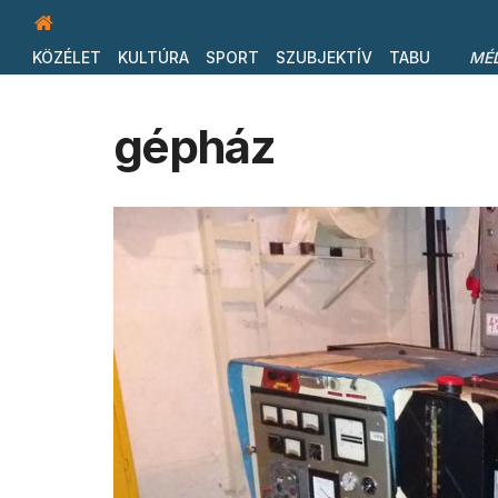
KÖZÉLET
KULTÚRA
SPORT
SZUBJEKTÍV
TABU
MÉ
gépház