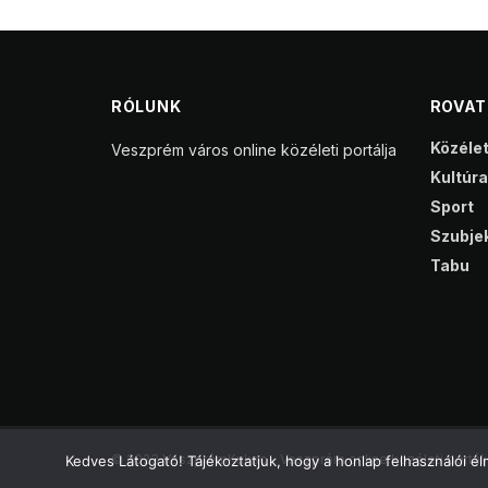
RÓLUNK
ROVA
Közéle
Veszprém város online közéleti portálja
Kultúra
Sport
Szubjek
Tabu
© 2023 VeszprémKukac - Veszprém online közéleti portálj
Kedves Látogató! Tájékoztatjuk, hogy a honlap felhasználói 