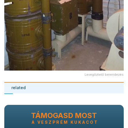
Levegőztető berendezés
related
TÁMOGASD MOST
A VESZPRÉM KUKACOT