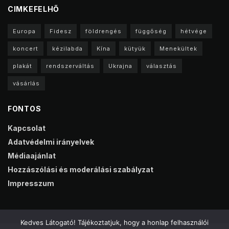
CIMKEFELHŐ
Europa
Fidesz
földrengés
függőség
hétvége
koncert
kézilabda
Kína
kütyük
Menekültek
plakát
rendszerváltás
Ukrajna
választás
vásárlás
FONTOS
Kapcsolat
Adatvédelmi irányelvek
Médiaajánlat
Hozzászólási és moderálási szabályzat
Impresszum
Kedves Látogató! Tájékoztatjuk, hogy a honlap felhasználói