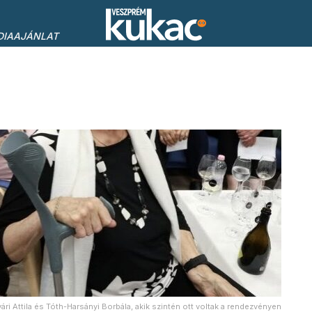
DIAAJÁNLAT
ári Attila és Tóth-Harsányi Borbála, akik szintén ott voltak a rendezvényen