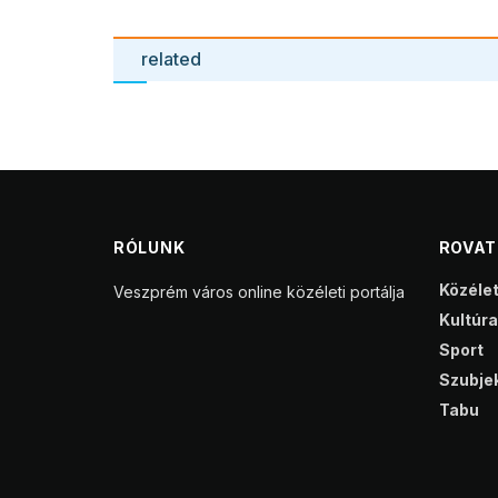
related
RÓLUNK
ROVA
Közéle
Veszprém város online közéleti portálja
Kultúra
Sport
Szubjek
Tabu