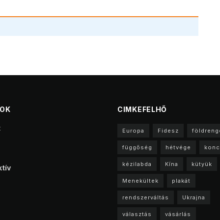
TOK
CIMKEFELHŐ
t
Europa
Fidesz
földreng
függőség
hétvége
konc
kézilabda
Kína
kütyük
tív
Menekültek
plakát
rendszerváltás
Ukrajna
választás
vásárlás