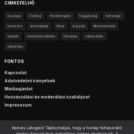
CIMKEFELHŐ
Europa
Fidesz
földrengés
függőség
hétvége
koncert
kézilabda
Kína
kütyük
Menekültek
plakát
rendszerváltás
Ukrajna
választás
vásárlás
FONTOS
Kapcsolat
Adatvédelmi irányelvek
Médiaajánlat
Hozzászólási és moderálási szabályzat
Impresszum
Kedves Látogató! Tájékoztatjuk, hogy a honlap felhasználói
élmény fokozásának érdekében sütiket alkalmazunk. A