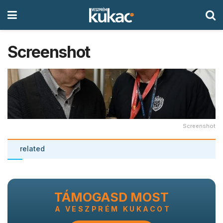
Screenshot
Screenshot
related
TÁMOGASD MOST
A VESZPRÉM KUKACOT