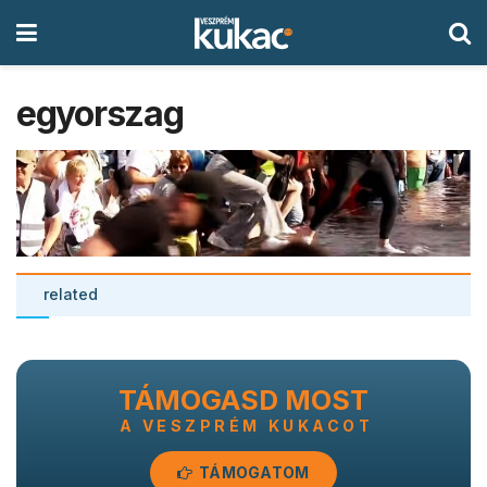
egyorszag
related
TÁMOGASD MOST
A VESZPRÉM KUKACOT
TÁMOGATOM