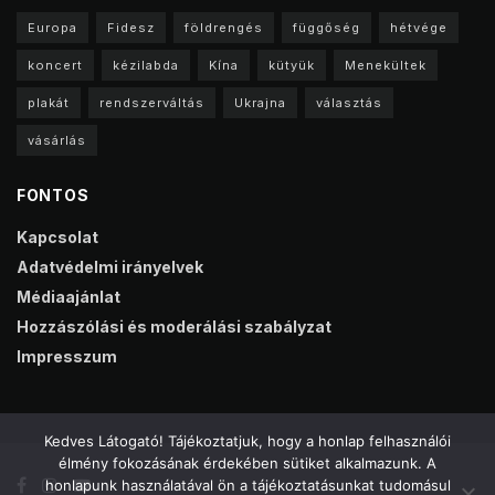
Europa
Fidesz
földrengés
függőség
hétvége
koncert
kézilabda
Kína
kütyük
Menekültek
plakát
rendszerváltás
Ukrajna
választás
vásárlás
FONTOS
Kapcsolat
Adatvédelmi irányelvek
Médiaajánlat
Hozzászólási és moderálási szabályzat
Impresszum
Kedves Látogató! Tájékoztatjuk, hogy a honlap felhasználói
élmény fokozásának érdekében sütiket alkalmazunk. A
honlapunk használatával ön a tájékoztatásunkat tudomásul