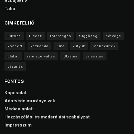
Szubjektív
Tabu
CIMKEFELHŐ
Europa
Fidesz
földrengés
függőség
hétvége
koncert
kézilabda
Kína
kütyük
Menekültek
plakát
rendszerváltás
Ukrajna
választás
vásárlás
FONTOS
Kapcsolat
Adatvédelmi irányelvek
Médiaajánlat
Hozzászólási és moderálási szabályzat
Impresszum