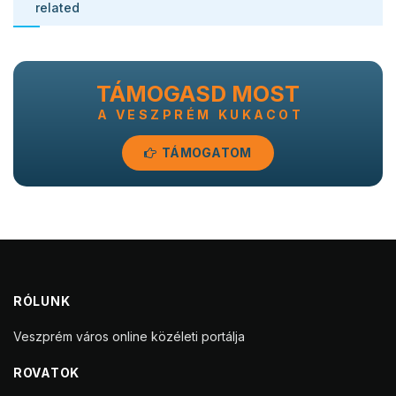
related
TÁMOGASD MOST
A VESZPRÉM KUKACOT
TÁMOGATOM
RÓLUNK
Veszprém város online közéleti portálja
ROVATOK