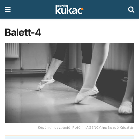
Balett-4
Képünk illusztráció. Fotó: imAGENCY.hu/Bozsó Krisztián