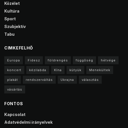
Közélet
Kultúra
Sport
Szubjektív
Tabu
CIMKEFELHŐ
Europa
Fidesz
földrengés
függőség
hétvége
koncert
kézilabda
Kína
kütyük
Menekültek
plakát
rendszerváltás
Ukrajna
választás
vásárlás
FONTOS
Kapcsolat
Adatvédelmi irányelvek