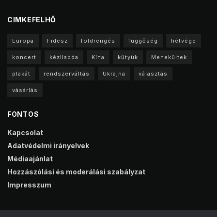
CIMKEFELHŐ
Europa
Fidesz
földrengés
függőség
hétvége
koncert
kézilabda
Kína
kütyük
Menekültek
plakát
rendszerváltás
Ukrajna
választás
vásárlás
FONTOS
Kapcsolat
Adatvédelmi irányelvek
Médiaajánlat
Hozzászólási és moderálási szabályzat
Impresszum