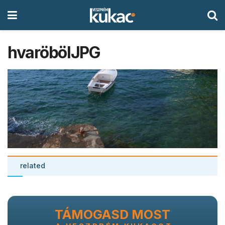
hvaröbölJPG
related
TÁMOGASD MOST