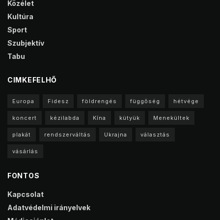
Közélet
Kultúra
Sport
Szubjektív
Tabu
CIMKEFELHŐ
Europa
Fidesz
földrengés
függőség
hétvége
koncert
kézilabda
Kína
kütyük
Menekültek
plakát
rendszerváltás
Ukrajna
választás
vásárlás
FONTOS
Kapcsolat
Adatvédelmi irányelvek