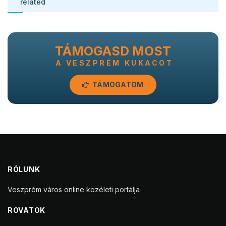
related
TÁMOGASD MOST
A VESZPRÉM KUKACOT
TÁMOGATOM
RÓLUNK
Veszprém város online közéleti portálja
ROVATOK