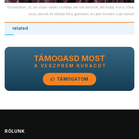
Gondoltam, jó, ha olyan valaki csinálja, aki ide tartozik, aki tudja, hol a Jókai
utca, akinek itt nőttek fel a gyerekei, és akit minden szál ideköt
related
TÁMOGASD MOST
A VESZPRÉM KUKACOT
TÁMOGATOM
RÓLUNK