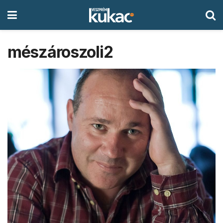
mészároszoli2