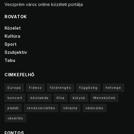
Veszprém város online közéleti portálja
ROVATOK
Közélet
Kultúra
Sport
Szubjektív
Tabu
CIMKEFELHŐ
Europa
Fidesz
földrengés
függőség
hétvége
koncert
kézilabda
Kína
kütyük
Menekültek
plakát
rendszerváltás
Ukrajna
választás
vásárlás
FONTOS